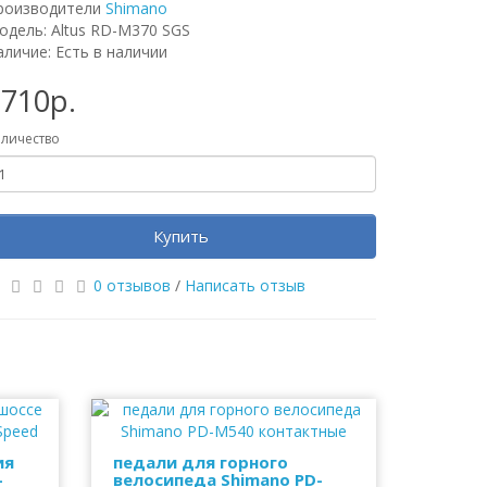
роизводители
Shimano
одель: Altus RD-M370 SGS
аличие: Есть в наличии
710р.
личество
Купить
0 отзывов
/
Написать отзыв
ия
педали для горного
-
велосипеда Shimano PD-