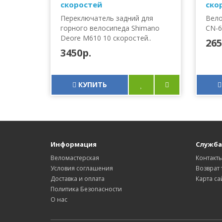
скоростей
ско
Переключатель задний для
Вело
горного велосипеда Shimano
CN-6
Deore M610 10 скоростей..
265
3450р.
КУПИТЬ
Информация
Служба
Веломастерская
Контакт
Условия соглашения
Возврат 
Доставка и оплата
Карта са
Политика Безопасности
О нас