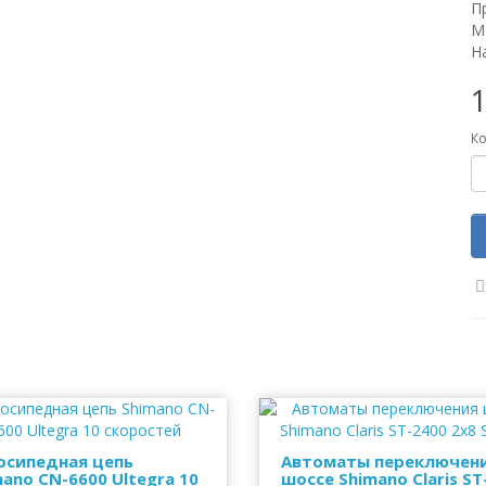
П
М
Н
1
Ко
осипедная цепь
Автоматы переключен
ano CN-6600 Ultegra 10
шоссе Shimano Claris ST