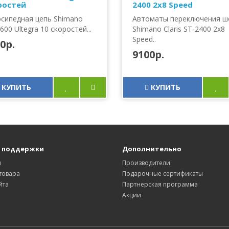
ростей
2400 2x8 Speed
сипедная цепь Shimano
Автоматы переключения ш
600 Ultegra 10 скоростей...
Shimano Claris ST-2400 2x8
Speed..
0р.
9100р.
КУПИТЬ
КУПИТЬ
 поддержки
Дополнительно
ы
Производители
товара
Подарочные сертификаты
йта
Партнерская программа
Акции