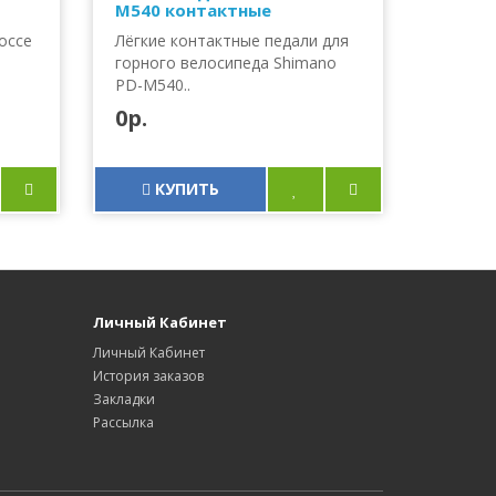
M540 контактные
оссе
Лёгкие контактные педали для
горного велосипеда Shimano
PD-M540..
0р.
КУПИТЬ
Личный Кабинет
Личный Кабинет
История заказов
Закладки
Рассылка